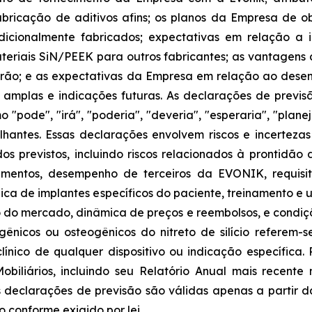
ricação de aditivos afins; os planos da Empresa de obt
adicionalmente fabricados; expectativas em relação a
ateriais SiN/PEEK para outros fabricantes; as vantagens 
o; e as expectativas da Empresa em relação ao desenv
mplas e indicações futuras. As declarações de previs
"pode", "irá", "poderia", "deveria", "esperaria", "planeja
melhantes. Essas declarações envolvem riscos e incertez
os previstos, incluindo riscos relacionados à prontidã
imentos, desempenho de terceiros da EVONIK, requisit
ca de implantes específicos do paciente, treinamento e ut
 do mercado, dinâmica de preços e reembolsos, e condiç
ogênicos ou osteogênicos do nitreto de silício referem-
ínico de qualquer dispositivo ou indicação específica. R
iliários, incluindo seu Relatório Anual mais recente 
s declarações de previsão são válidas apenas a partir
 conforme exigido por lei.