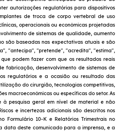
er autorizações regulatórias para dispositivos
 implantes de troca de corpo vertebral de uso
clínicas, operacionais ou econômicas projetadas
olvimento de sistemas de qualidade, aumento
ão são baseadas nas expectativas atuais e são
", "antecipa", "pretende", "acredita", "estima",
as que podem fazer com que os resultados reais
o de fabricação, desenvolvimento de sistemas de
os regulatórios e a ocasião ou resultado das
ilização do cirurgião, tecnologias competitivas,
ões macroeconômicas ou específicas do setor. As
se à pesquisa geral em nível de material e não
iscos e incertezas adicionais são descritos nos
no Formulário 10-K e Relatórios Trimestrais no
 da data deste comunicado para a imprensa, e a