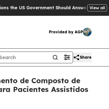
 Government Should Answer About Its Secretive 
View all
Provided by AGP
Share
mento de Composto de
ara Pacientes Assistidos