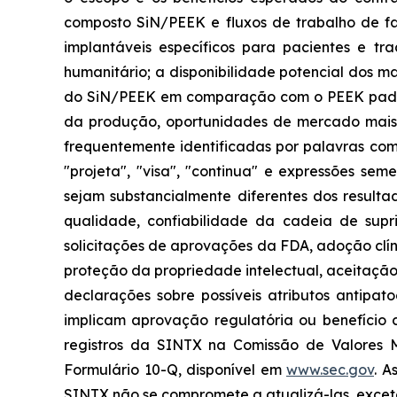
composto SiN/PEEK e fluxos de trabalho de fab
implantáveis específicos para pacientes e tr
humanitário; a disponibilidade potencial dos m
do SiN/PEEK em comparação com o PEEK padrã
da produção, oportunidades de mercado mais a
frequentemente identificadas por palavras como 
"projeta", "visa", "continua" e expressões se
sejam substancialmente diferentes dos resultad
qualidade, confiabilidade da cadeia de supr
solicitações de aprovações da FDA, adoção clíni
proteção da propriedade intelectual, aceitação
declarações sobre possíveis atributos antipat
implicam aprovação regulatória ou benefício cl
registros da SINTX na Comissão de Valores Mob
Formulário 10-Q, disponível em
www.sec.gov
. A
SINTX não se compromete a atualizá-las, exceto