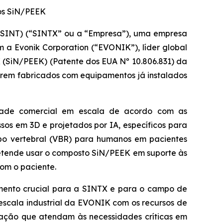
dos SiN/PEEK
SINT) (“SINTX” ou a “Empresa”), uma empresa
 a Evonik Corporation (“EVONIK”), líder global
K (SiN/PEEK) (Patente dos EUA Nº 10.806.831) da
serem fabricados com equipamentos já instalados
dade comercial em escala de acordo com as
os em 3D e projetados por IA, específicos para
rpo vertebral (VBR) para humanos em pacientes
pretende usar o composto SiN/PEEK em suporte às
com o paciente.
omento crucial para a SINTX e para o campo de
escala industrial da EVONIK com os recursos de
eração que atendam às necessidades críticas em