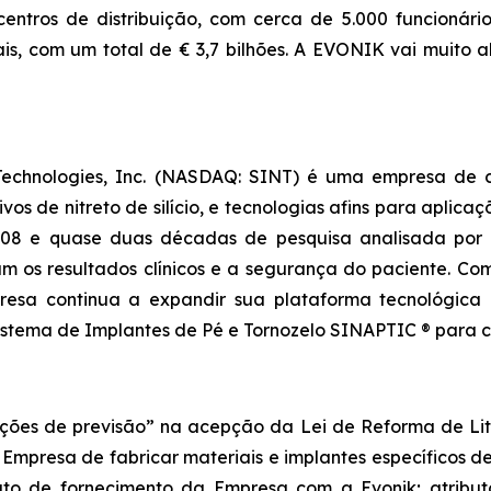
 e centros de distribuição, com cerca de 5.000 funcioná
, com um total de € 3,7 bilhões. A EVONIK vai muito a
Technologies, Inc. (NASDAQ: SINT) é uma empresa de 
ivos de nitreto de silício, e tecnologias afins para aplica
2008 e quase duas décadas de pesquisa analisada por 
 os resultados clínicos e a segurança do paciente. Com 
presa continua a expandir sua plataforma tecnológica
tema de Implantes de Pé e Tornozelo SINAPTIC ® para cir
es de previsão” na acepção da Lei de Reforma de Litígi
Empresa de fabricar materiais e implantes específicos 
rato de fornecimento da Empresa com a Evonik; atrib