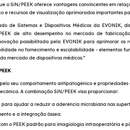
que o SiN/PEEK oferece vantagens convincentes em relaç
co e recursos de visualização aprimorados importantes pa
do de Sistemas e Dispositivos Médicos da EVONIK, di
PEEK de alto desempenho no mercado de fabricação ad
novação possibilitada pela EVONIK para aprimorar os r
abilidade no fornecimento e escalabilidade - elementos
do mercado de dispositivos médicos.”
/PEEK
do pelo seu comportamento antipatogênico e propriedades
mecânica. A combinação SiN/PEEK visa proporcionar:
ara ajudar a reduzir a aderência microbiana nas superfí
ento e a integração óssea.
m o PEEK padrão para imagiologia intraoperatória e pó