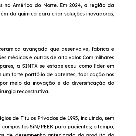
rios na América do Norte. Em 2024, a região da
lém da química para criar soluções inovadoras,
cerâmica avançada que desenvolve, fabrica e
ções médicas e outras de alto valor. Com milhares
pares, a SINTX se estabeleceu como líder em
um forte portfólio de patentes, fabricação nos
 por meio da inovação e da diversificação do
urgia reconstrutiva.
os de Títulos Privados de 1995, incluindo, sem
de compósitos SiN/PEEK para pacientes; o tempo,
utos de desempenho antecipado do produto do