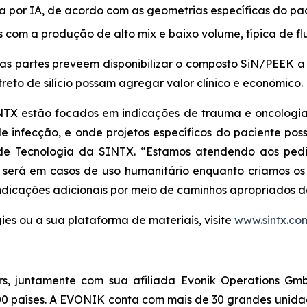
da por IA, de acordo com as geometrias específicas do pac
 com a produção de alto mix e baixo volume, típica de fl
as partes preveem disponibilizar o composto SiN/PEEK a 
reto de silício possam agregar valor clínico e econômico.
INTX estão focados em indicações de trauma e oncologia
de infecção, e onde projetos específicos do paciente poss
tor de Tecnologia da SINTX. “Estamos atendendo aos pe
 será em casos de uso humanitário enquanto criamos os 
dicações adicionais por meio de caminhos apropriados d
es ou a sua plataforma de materiais, visite
www.sintx.co
s, juntamente com sua afiliada Evonik Operations G
100 países. A EVONIK conta com mais de 30 grandes unid