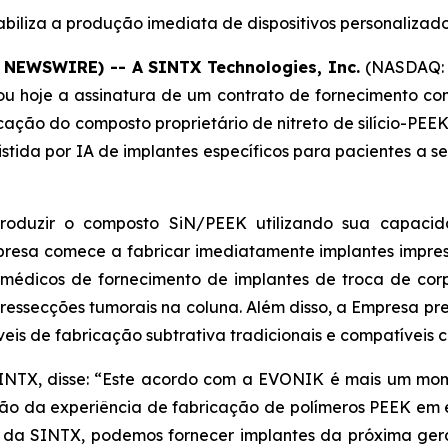
abiliza a produção imediata de dispositivos personaliza
E NEWSWIRE) -- A SINTX Technologies, Inc.
(NASDAQ: 
u hoje a assinatura de um contrato de fornecimento com
ação do composto proprietário de nitreto de silício-PEE
stida por IA de implantes específicos para pacientes a 
roduzir o composto SiN/PEEK utilizando sua capaci
resa comece a fabricar imediatamente implantes impress
e médicos de fornecimento de implantes de troca de co
 ressecções tumorais na coluna. Além disso, a Empresa 
veis de fabricação subtrativa tradicionais e compatíveis 
 SINTX, disse: “Este acordo com a EVONIK é mais um m
nião da experiência de fabricação de polímeros PEEK em 
cio da SINTX, podemos fornecer implantes da próxima g