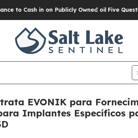
 in on Publicly Owned oil
Five Questions the US
ntrata EVONIK para Forneci
para Implantes Específicos p
3D